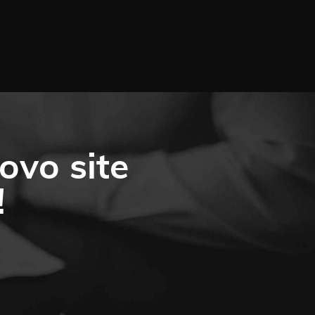
vo site
!