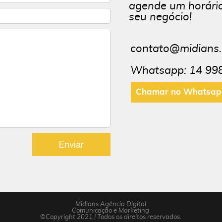
agende um horári
seu negócio!
contato@midians.
Whatsapp: 14 99
Chamar no Whatsap
Enviar
Midians Agência Digital
Comunicação e Marketing
©Copyright 2021 | Todos os direitos reservados.