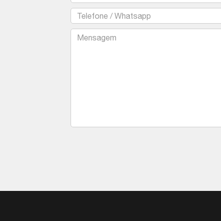
Text
Textarea