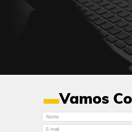
▬
Vamos Co
FName
Email