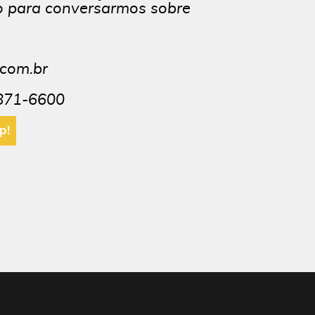
o para conversarmos sobre
com.br
871-6600
p!