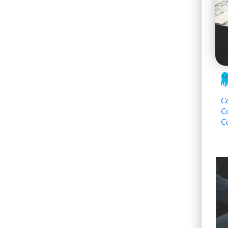
C
C
C