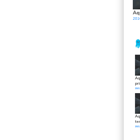
Aqu
201
Aq
pr
20/1
Aq
ter
20/1