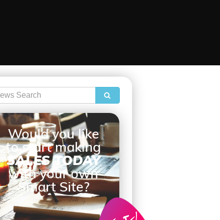
Would you like
to start making
SALES TODAY
with your own
Smart Site?