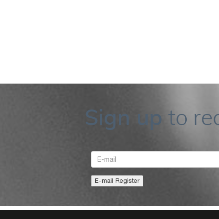
Sign up
to re
E-mail
E-mail Register